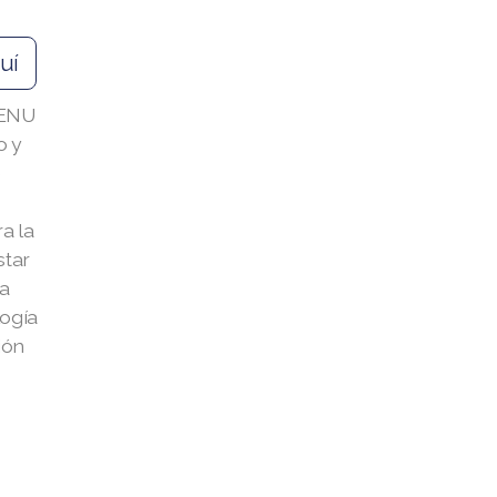
uí
RENU
o y
e
a la
star
 a
logía
ión