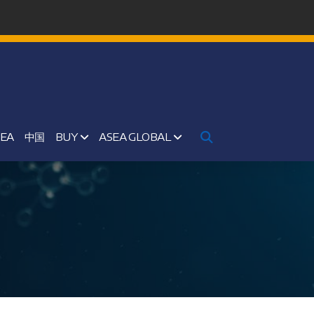
SEA
中国
BUY
ASEA GLOBAL