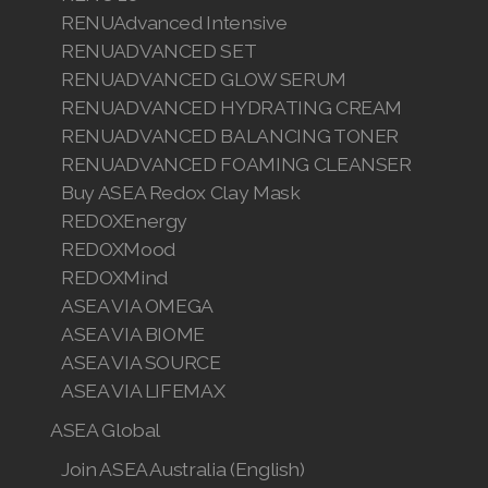
RENUAdvanced Intensive
RENUADVANCED SET
RENUADVANCED GLOW SERUM
RENUADVANCED HYDRATING CREAM
RENUADVANCED BALANCING TONER
RENUADVANCED FOAMING CLEANSER
Buy ASEA Redox Clay Mask
REDOXEnergy
REDOXMood
REDOXMind
ASEA VIA OMEGA
ASEA VIA BIOME
ASEA VIA SOURCE
ASEA VIA LIFEMAX
ASEA Global
Join ASEA Australia (English)