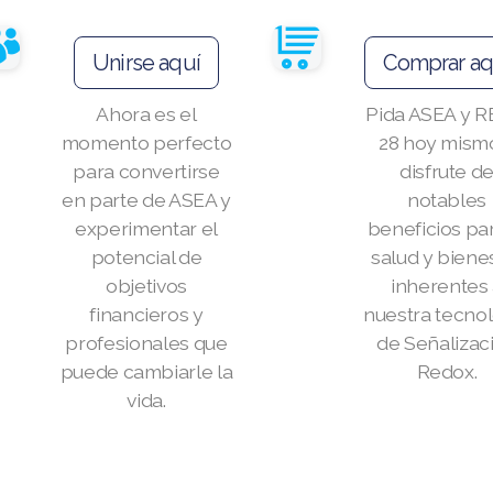
Unirse aquí
Comprar aq
Ahora es el
Pida ASEA y 
momento perfecto
28 hoy mism
para convertirse
disfrute d
en parte de ASEA y
notables
experimentar el
beneficios par
potencial de
salud y biene
objetivos
inherentes
financieros y
nuestra tecno
profesionales que
de Señalizac
puede cambiarle la
Redox.
vida.