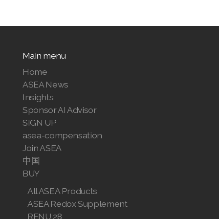
Main menu
Home
ASEA News
Insights
Sponsor AI Advisor
SIGN UP
asea-compensation
Join ASEA
中国
BUY
All ASEA Products
ASEA Redox Supplement
RENU 28