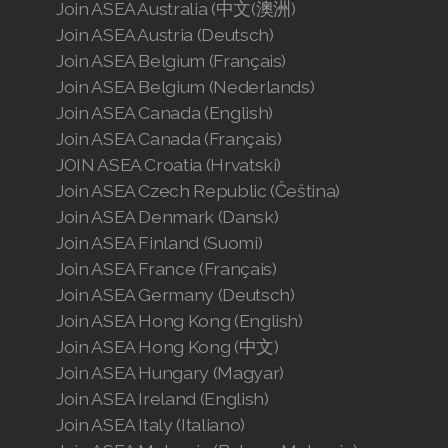
Join ASEA Australia (中文(澳洲)
Join ASEA Austria (Deutsch)
Join ASEA Belgium (Français)
Join ASEA Belgium (Nederlands)
Join ASEA Canada (English)
Join ASEA Canada (Français)
JOIN ASEA Croatia (Hrvatski)
Join ASEA Czech Republic (Čeština)
Join ASEA Denmark (Dansk)
Join ASEA Finland (Suomi)
Join ASEA France (Français)
Join ASEA Germany (Deutsch)
Join ASEA Hong Kong (English)
Join ASEA Hong Kong (中文)
Join ASEA Hungary (Magyar)
Join ASEA Ireland (English)
Join ASEA Italy (Italiano)