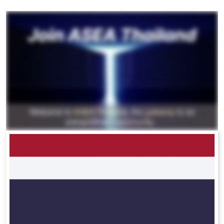
All ASEA Products
ASEA Redox Supplement
RENU 28
RENUAdvanced Intensive
RENUADVANCED SET
RENUADVANCED GLOW SERUM
RENUADVANCED HYDRATING CREAM