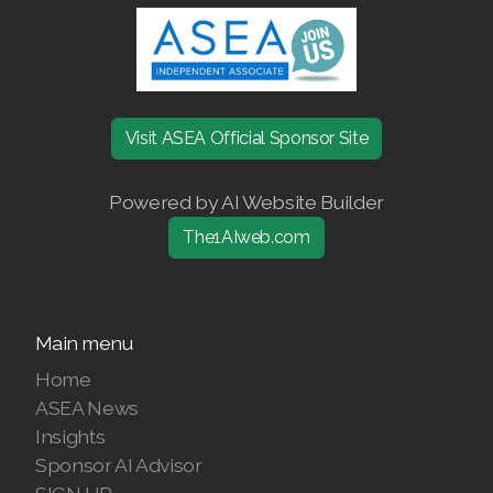
Join ASEA Denmark (Dansk)
Join ASEA Finland (Suomi)
Visit ASEA Official Sponsor Site
Join ASEA France (Français)
Join ASEA Germany (Deutsch)
Powered by AI Website Builder
Join ASEA Hong Kong (English)
The1AIweb.com
Join ASEA Hong Kong (中文)
Join ASEA Hungary (Magyar)
Main menu
Home
Join ASEA Ireland (English)
ASEA News
Join ASEA Italy (Italiano)
Insights
Sponsor AI Advisor
Join ASEA Malaysia (Bahasa Malaysia)