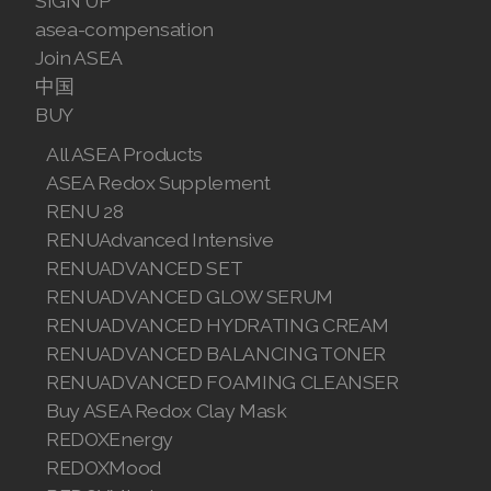
SIGN UP
asea-compensation
Join ASEA Malaysia (English)
Join ASEA
Join ASEA Malaysia (中文)
中国
BUY
Join ASEA Mexico (Español)
All ASEA Products
Join ASEA Netherlands (Nederlands)
ASEA Redox Supplement
RENU 28
Join ASEA New Zealand (English)
RENUAdvanced Intensive
RENUADVANCED SET
Join ASEA Norway (Norsk)
RENUADVANCED GLOW SERUM
Join ASEA Philippines (English)
RENUADVANCED HYDRATING CREAM
RENUADVANCED BALANCING TONER
Join ASEA Poland (English)
RENUADVANCED FOAMING CLEANSER
Buy ASEA Redox Clay Mask
Join ASEA Portugal (Português)
REDOXEnergy
REDOXMood
Join ASEA Romania (Română)