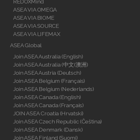
REDOXMind
Join ASEA Singapore (English)
ASEA VIA OMEGA
ASEA VIA BIOME
Join ASEA Slovakia (Slovenský)
ASEA VIA SOURCE
ASEA VIA LIFEMAX
Join ASEA Slovenia (Slovenščina)
ASEA Global
Join ASEA Spain (Español)
Join ASEA Australia (English)
Join ASEA Sweden (Svenska)
Join ASEA Australia (中文(澳洲)
Join ASEA Austria (Deutsch)
Join ASEA Switzerland (Deutsch)
Join ASEA Belgium (Français)
Join ASEA Belgium (Nederlands)
Join ASEA Switzerland (Français)
Join ASEA Canada (English)
Join ASEA Taiwan (中文)
Join ASEA Canada (Français)
JOIN ASEA Croatia (Hrvatski)
Join ASEA Thailand (ไทย)
Join ASEA Czech Republic (Čeština)
Join ASEA Denmark (Dansk)
Join ASEA United Kingdom (English)
Join ASEA Finland (Suomi)