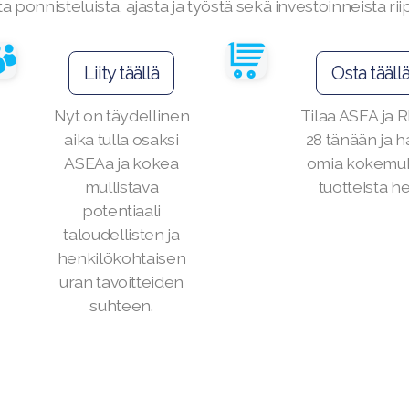
a ponnisteluista, ajasta ja työstä sekä investoinneista ri
Liity täällä
Osta tääll
Nyt on täydellinen
Tilaa ASEA ja
aika tulla osaksi
28 tänään ja h
ASEAa ja kokea
omia kokemu
mullistava
tuotteista he
potentiaali
taloudellisten ja
henkilökohtaisen
uran tavoitteiden
suhteen.