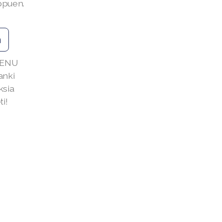
ippuen.
ä
 RENU
anki
ksia
ti!