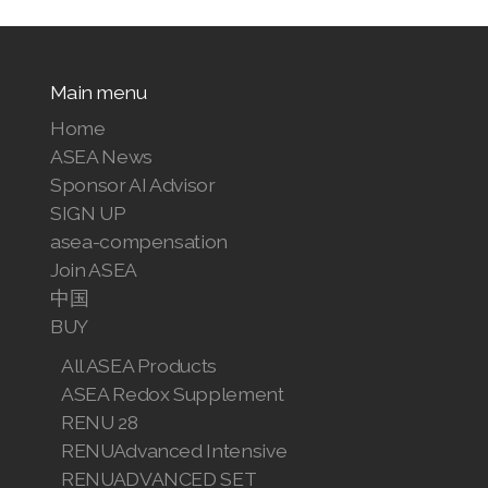
Main menu
Home
ASEA News
Sponsor AI Advisor
SIGN UP
asea-compensation
Join ASEA
中国
BUY
All ASEA Products
ASEA Redox Supplement
RENU 28
RENUAdvanced Intensive
RENUADVANCED SET