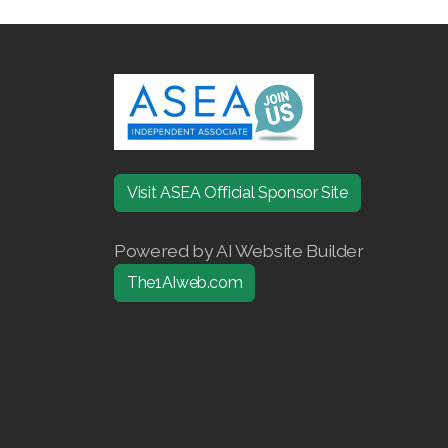
Visit ASEA Official Sponsor Site
Powered by AI Website Builder
The1AIweb.com