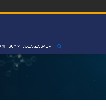
中国
BUY
ASEA GLOBAL