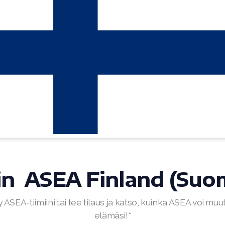
in ASEA Finland (Suo
ty ASEA-tiimiini tai tee tilaus ja katso, kuinka ASEA voi muu
elämäsi!*