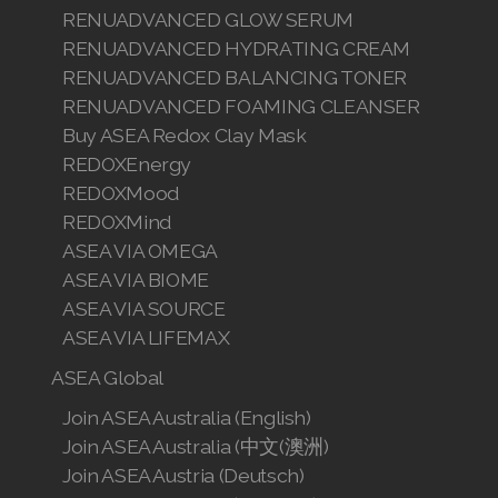
RENUADVANCED GLOW SERUM
RENUADVANCED HYDRATING CREAM
RENUADVANCED BALANCING TONER
RENUADVANCED FOAMING CLEANSER
Buy ASEA Redox Clay Mask
REDOXEnergy
REDOXMood
REDOXMind
ASEA VIA OMEGA
ASEA VIA BIOME
ASEA VIA SOURCE
ASEA VIA LIFEMAX
ASEA Global
Join ASEA Australia (English)
Join ASEA Australia (中文(澳洲)
Join ASEA Austria (Deutsch)