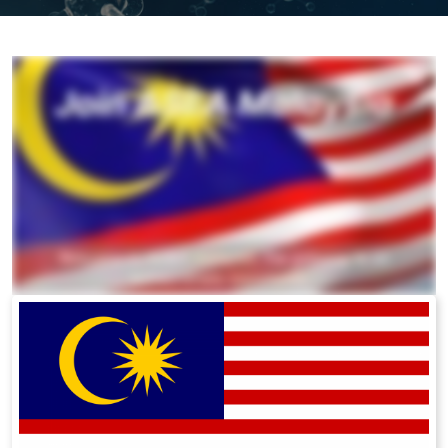
All ASEA Products
ASEA Redox Supplement
RENU 28
RENUAdvanced Intensive
RENUADVANCED SET
RENUADVANCED GLOW SERUM
RENUADVANCED HYDRATING CREAM