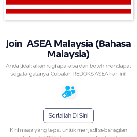
RENUADVANCED BALANCING TONER
RENUADVANCED FOAMING CLEANSER
Buy ASEA Redox Clay Mask
Join ASEA Malaysia (Bahasa
Malaysia)
REDOXEnergy
Anda tidak akan rugi apa-apa dan boleh mendapat
REDOXMood
segala-galanya. Cubalah REDOKS ASEA hari ini!
REDOXMind
ASEA VIA OMEGA
ASEA VIA BIOME
Sertailah Di Sini
ASEA VIA SOURCE
Kini masa yang tepat untuk menjadi sebahagian
ASEA VIA LIFEMAX