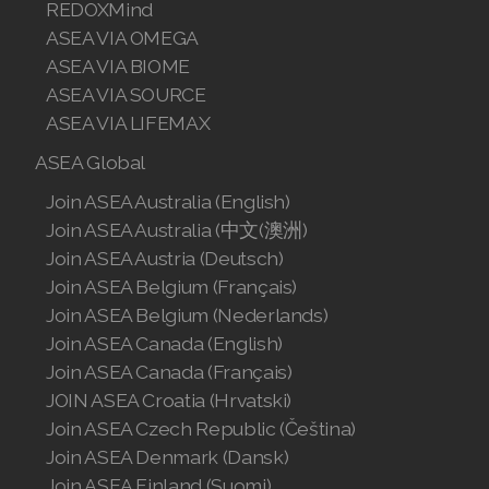
REDOXMind
Join ASEA Singapore (English)
ASEA VIA OMEGA
ASEA VIA BIOME
Join ASEA Slovakia (Slovenský)
ASEA VIA SOURCE
Join ASEA Slovenia (Slovenščina)
ASEA VIA LIFEMAX
ASEA Global
Join ASEA Spain (Español)
Join ASEA Australia (English)
Join ASEA Sweden (Svenska)
Join ASEA Australia (中文(澳洲)
Join ASEA Austria (Deutsch)
Join ASEA Switzerland (Deutsch)
Join ASEA Belgium (Français)
Join ASEA Switzerland (Français)
Join ASEA Belgium (Nederlands)
Join ASEA Canada (English)
Join ASEA Taiwan (中文)
Join ASEA Canada (Français)
JOIN ASEA Croatia (Hrvatski)
Join ASEA Thailand (ไทย)
Join ASEA Czech Republic (Čeština)
Join ASEA Denmark (Dansk)
Join ASEA United Kingdom (English)
Join ASEA Finland (Suomi)