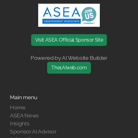
Join ASEA Denmark (Dansk)
Join ASEA Finland (Suomi)
Join ASEA France (Français)
Visit ASEA Official Sponsor Site
Join ASEA Germany (Deutsch)
Powered by AI Website Builder
Join ASEA Hong Kong (English)
The1AIweb.com
Join ASEA Hong Kong (中文)
Join ASEA Hungary (Magyar)
Main menu
Join ASEA Ireland (English)
Home
ASEA News
Join ASEA Italy (Italiano)
Insights
Sponsor AI Advisor
Join ASEA Malaysia (Bahasa Malaysia)