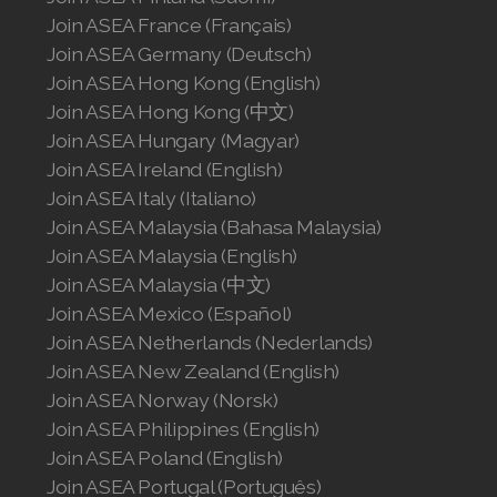
Join ASEA United States (English)
Join ASEA France (Français)
Join ASEA Germany (Deutsch)
Join ASEA United States (Español)
Join ASEA Hong Kong (English)
Join ASEA Hong Kong (中文)
Join ASEA Hungary (Magyar)
Join ASEA Ireland (English)
Join ASEA Italy (Italiano)
Join ASEA Malaysia (Bahasa Malaysia)
Join ASEA Malaysia (English)
Join ASEA Malaysia (中文)
Join ASEA Mexico (Español)
Join ASEA Netherlands (Nederlands)
Join ASEA New Zealand (English)
Join ASEA Norway (Norsk)
Join ASEA Philippines (English)
Join ASEA Poland (English)
Join ASEA Portugal (Português)