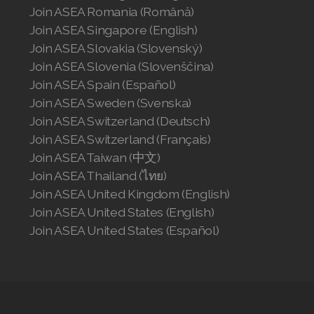
Join ASEA Romania (Română)
Join ASEA Singapore (English)
Join ASEA Slovakia (Slovenský)
Join ASEA Slovenia (Slovenščina)
Join ASEA Spain (Español)
Join ASEA Sweden (Svenska)
Join ASEA Switzerland (Deutsch)
Join ASEA Switzerland (Français)
Join ASEA Taiwan (中文)
Join ASEA Thailand (ไทย)
Join ASEA United Kingdom (English)
Join ASEA United States (English)
Join ASEA United States (Español)