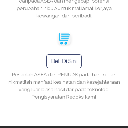
daripada ASEA dan mengecapi potensi
perubahan hidup untuk matlamat kerjaya
kewangan dan peribadi.
Join ASEA Australia (English)
Join ASEA Australia (中文(澳洲)
Join ASEA Austria (Deutsch)
Beli Di Sini
Join ASEA Belgium (Français)
Pesanlah ASEA dan RENU 28 pada hari ini dan
Join ASEA Belgium (Nederlands)
nikmatilah manfaat kesihatan dan kesejahteraan
yang luar biasa hasil daripada teknologi
Join ASEA Canada (English)
Pengisyaratan Redoks kami.
Join ASEA Canada (Français)
JOIN ASEA Croatia (Hrvatski)
Join ASEA Czech Republic (Čeština)