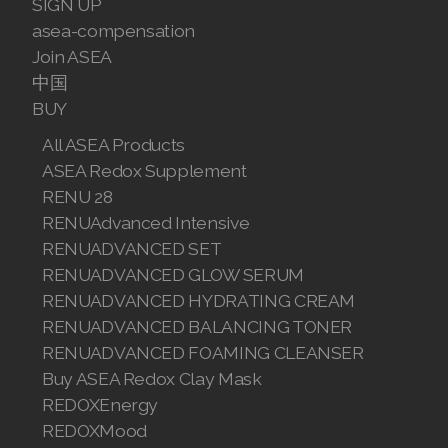
SIGN UP
asea-compensation
Join ASEA Malaysia (English)
Join ASEA
Join ASEA Malaysia (中文)
中国
BUY
Join ASEA Mexico (Español)
All ASEA Products
Join ASEA Netherlands (Nederlands)
ASEA Redox Supplement
RENU 28
Join ASEA New Zealand (English)
RENUAdvanced Intensive
RENUADVANCED SET
Join ASEA Norway (Norsk)
RENUADVANCED GLOW SERUM
Join ASEA Philippines (English)
RENUADVANCED HYDRATING CREAM
RENUADVANCED BALANCING TONER
Join ASEA Poland (English)
RENUADVANCED FOAMING CLEANSER
Buy ASEA Redox Clay Mask
Join ASEA Portugal (Português)
REDOXEnergy
Join ASEA Romania (Română)
REDOXMood