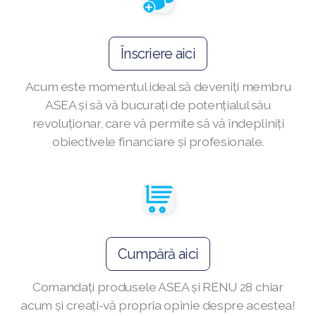
Înscriere aici
Join ASEA Australia (English)
Acum este momentul ideal să deveniți membru
Join ASEA Australia (中文(澳洲)
ASEA și să vă bucurați de potențialul său
revoluționar, care vă permite să vă îndepliniți
Join ASEA Austria (Deutsch)
obiectivele financiare și profesionale.
Join ASEA Belgium (Français)
Join ASEA Belgium (Nederlands)
Join ASEA Canada (English)
Join ASEA Canada (Français)
Cumpără aici
JOIN ASEA Croatia (Hrvatski)
Comandați produsele ASEA și RENU 28 chiar
acum și creați-vă propria opinie despre acestea!
Join ASEA Czech Republic (Čeština)