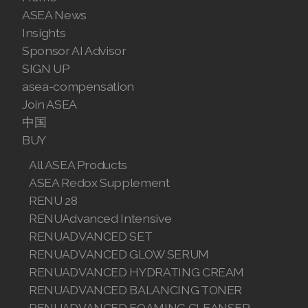
ASEA News
Join ASEA Malaysia (English)
Insights
Sponsor AI Advisor
Join ASEA Malaysia (中文)
SIGN UP
Join ASEA Mexico (Español)
asea-compensation
Join ASEA
Join ASEA Netherlands (Nederlands)
中国
BUY
Join ASEA New Zealand (English)
All ASEA Products
Join ASEA Norway (Norsk)
ASEA Redox Supplement
RENU 28
Join ASEA Philippines (English)
RENUAdvanced Intensive
Join ASEA Poland (English)
RENUADVANCED SET
RENUADVANCED GLOW SERUM
Join ASEA Portugal (Português)
RENUADVANCED HYDRATING CREAM
RENUADVANCED BALANCING TONER
Join ASEA Romania (Română)
RENUADVANCED FOAMING CLEANSER