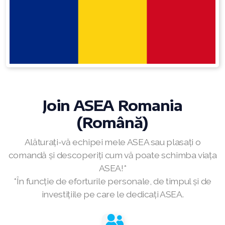
RENUADVANCED BALANCING TONER
RENUADVANCED FOAMING CLEANSER
Buy ASEA Redox Clay Mask
REDOXEnergy
Join ASEA Romania
REDOXMood
(Română)
REDOXMind
Alăturați-vă echipei mele ASEA sau plasați o
ASEA VIA OMEGA
comandă și descoperiți cum vă poate schimba viața
ASEA!*
ASEA VIA BIOME
*În funcție de eforturile personale, de timpul și de
investițiile pe care le dedicați ASEA.
ASEA VIA SOURCE
ASEA VIA LIFEMAX