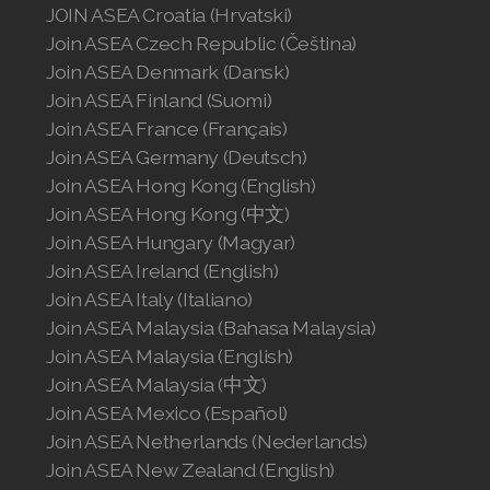
JOIN ASEA Croatia (Hrvatski)
Join ASEA United States (English)
Join ASEA Czech Republic (Čeština)
Join ASEA United States (Español)
Join ASEA Denmark (Dansk)
Join ASEA Finland (Suomi)
Join ASEA France (Français)
Join ASEA Germany (Deutsch)
Join ASEA Hong Kong (English)
Join ASEA Hong Kong (中文)
Join ASEA Hungary (Magyar)
Join ASEA Ireland (English)
Join ASEA Italy (Italiano)
Join ASEA Malaysia (Bahasa Malaysia)
Join ASEA Malaysia (English)
Join ASEA Malaysia (中文)
Join ASEA Mexico (Español)
Join ASEA Netherlands (Nederlands)
Join ASEA New Zealand (English)