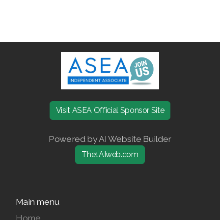
Join ASEA Denmark (Dansk)
Join ASEA Finland (Suomi)
Join ASEA France (Français)
Join ASEA Germany (Deutsch)
Join ASEA Hong Kong (English)
Visit ASEA Official Sponsor Site
Join ASEA Hong Kong (中文)
Powered by AI Website Builder
Join ASEA Hungary (Magyar)
The1AIweb.com
Join ASEA Ireland (English)
Join ASEA Italy (Italiano)
Main menu
Join ASEA Malaysia (Bahasa Malaysia)
Home