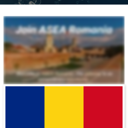
All ASEA Products
ASEA Redox Supplement
RENU 28
RENUAdvanced Intensive
RENUADVANCED SET
RENUADVANCED GLOW SERUM
RENUADVANCED HYDRATING CREAM