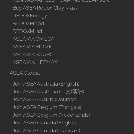
Join ASEA Singapore (English)
Buy ASEA Redox Clay Mask
REDOXEnergy
Join ASEA Slovakia (Slovenský)
REDOXMood
REDOXMind
Join ASEA Slovenia (Slovenščina)
ASEA VIA OMEGA
ASEA VIA BIOME
Join ASEA Spain (Español)
ASEA VIA SOURCE
Join ASEA Sweden (Svenska)
ASEA VIA LIFEMAX
ASEA Global
Join ASEA Switzerland (Deutsch)
Join ASEA Australia (English)
Join ASEA Switzerland (Français)
Join ASEA Australia (中文(澳洲)
Join ASEA Austria (Deutsch)
Join ASEA Taiwan (中文)
Join ASEA Belgium (Français)
Join ASEA Thailand (ไทย)
Join ASEA Belgium (Nederlands)
Join ASEA Canada (English)
Join ASEA United Kingdom (English)
Join ASEA Canada (Français)